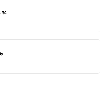
 १८
२७