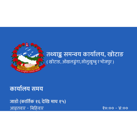
तथ्याङ्क समन्वय कार्यालय, खोटाङ
( खोटाङ, ओखलढुंगा,सोलुखुम्बु र भोजपुर )
कार्यालय समय
जाडो (कार्तिक १६ देखि माघ १५)
१०:०० - ४:००
आइतवार - बिहिवार
१०:०० - ३:००
शुक्रवार
गर्मी (माघ १६ देखि कार्तिक १५)
१०:०० - ५:००
आइतवार - बिहिवार