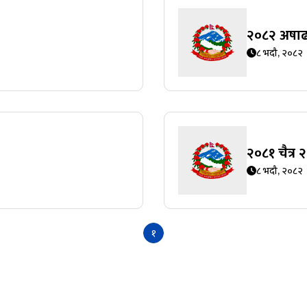
२०८२ अषाढ
८ भदौ, २०८२
२०८१ चैत्र 
८ भदौ, २०८२
१