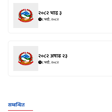
२०८२ भाद्र ३
८ भदौ, २०८२
२०८२ अषाढ २३
८ भदौ, २०८२
सम्बन्धित