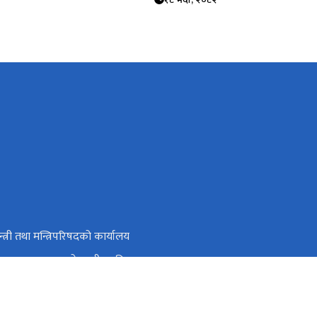
न्त्री तथा मन्त्रिपरिषदको कार्यालय
रिय जनगणना २०७८ को अन्तीम नतिजा
य डाटा प्रोफायल
ो डाटा एन एस ओ