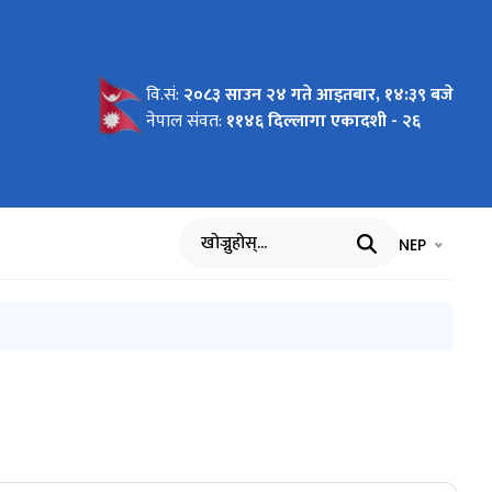
वि.सं:
२०८३ साउन २४ गते आइतबार, १४:३९ बजे
ूचना ।
२।८३
नेपाल संवत:
११४६ दिल्लागा एकादशी - २६
भाषा चयन गर्नुह
भाषा प
NEP
खोज्नुहोस्