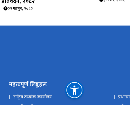
प्रतिवेदन, २०८२
२२ फागुन, २०८२
महत्त्वपूर्ण लिङ्कहरू
राष्ट्रिय तथ्यांक कार्यालय
प्रधानम
सङ्‍घीय मामिला तथा सामान्य प्रशासन मन्त्रालय
राष्ट्
स्थानिय तहहरुको नक्सा,क्षेत्रफल लगायत जनसंख्या
राष्ट्रि
NADA
माइक्र