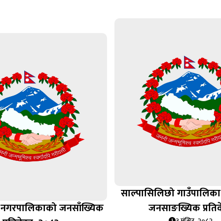
साल्पासिलिछो गाउँपालिक
 नगरपालिकाको जनसाँख्यिक
जनसाङख्यिक प्रतिव
३ मंसिर, २०८२