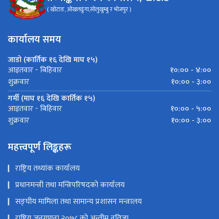
( खोटाङ, ओखलढुंगा,सोलुखुम्बु र भोजपुर )
कार्यालय समय
जाडो (कार्तिक १६ देखि माघ १५)
१०:०० - ४:००
आइतवार - बिहिवार
१०:०० - ३:००
शुक्रवार
गर्मी (माघ १६ देखि कार्तिक १५)
१०:०० - ५:००
आइतवार - बिहिवार
१०:०० - ३:००
शुक्रवार
महत्त्वपूर्ण लिङ्कहरू
राष्ट्रिय तथ्यांक कार्यालय
प्रधानमन्त्री तथा मन्त्रिपरिषदको कार्यालय
सङ्‍घीय मामिला तथा सामान्य प्रशासन मन्त्रालय
राष्ट्रिय जनगणना २०७८ को अन्तीम नतिजा