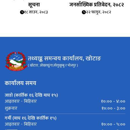
सूचना
जनसाँख्यिक प्रतिवेदन, २०८२
१८ साउन, २०८३
२२ फागुन, २०८२
तथ्याङ्क समन्वय कार्यालय, खोटाङ
( खोटाङ, ओखलढुंगा,सोलुखुम्बु र भोजपुर )
कार्यालय समय
जाडो (कार्तिक १६ देखि माघ १५)
१०:०० - ४:००
आइतवार - बिहिवार
१०:०० - ३:००
शुक्रवार
गर्मी (माघ १६ देखि कार्तिक १५)
१०:०० - ५:००
आइतवार - बिहिवार